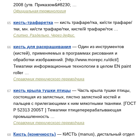
2008 (утв. Приказом&#8230; …
Официальная терминология
кисть-трафаретка
— кисть трафаре/тка, ки/сти трафаре/
65
тки, мн. ки/сти трафаре/тки, кисте/й трафаре/ток …
Слитно. Раздельно. Через дефис.
кисть для раскрашивания
— Один из инструментов
66
(кистей), применяемых в программах рисования и
обработки изображений. [http://www.morepc.ru/dict/]
Тематики информационные технологии в целом EN paint
roller …
Справочник технического переводчика
кисть крыла тушки птицы
— Часть крыла тушки птицы,
67
состоящая из запястных, пястно запястной костей и
пальцев с прилегающими к ним мякотными тканями. [ГОСТ
P 52313 2005Т ] Тематики птицеперерабатывающая
промышленность …
Справочник технического переводчика
Кисть (конечность)
— КИСТЬ (manus), дистальный отдел
68