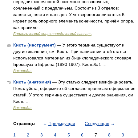
передних конечностей наземных позвоночных,
сочленённый с предплечьем. Состоит из 3 отделов:
запястья, пясти и пальцев. У четвероногих животных К.
играет роль опорного элемента конечности, причём опора,
как правило …
Биологический энциклопедический словарь
Кисть (инструмент)
— У этого термина существуют и
69
другие значения, см. Кисть. При написании этой статьи
использовался материал из Энциклопедического словаря
Брокгауза и Ефрона (1890 1907). Кисть&#1 …
Википедия
Кисть (анатомия)
— Эту статью следует викифицировать.
70
Пожалуйста, оформите её согласно правилам оформления
статей. У этого термина существуют и другие значения, см.
Кисть …
Википедия
Страницы
←
Предыдущая
Следующая
→
1
2
3
4
5
6
7
8
9